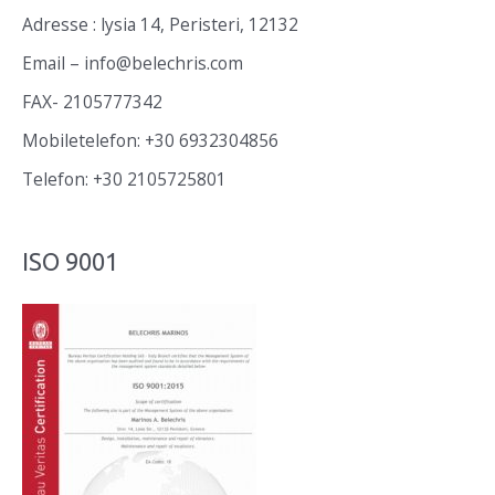
e
Adresse : lysia 14, Peristeri, 12132
n
Email – info@belechris.com
n
FAX- 2105777342
a
Mobiletelefon: +30 6932304856
c
Telefon: +30 2105725801
h
:
ISO 9001