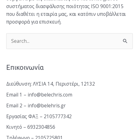
συστήματος διασφάλισης ποιότητας ISO 9001:2015
που διαθέτει η εταιρία μας, και κατόπιν υποβάλλεται
προσφορά για επισκευή.
Α
ν
α
Επικοινωνία
ζ
ή
Διεύθυνση: ΛΥΣΙΑ 14, Περιστέρι, 12132
τ
Email 1 – info@belechris.com
η
Email 2 – info@belehris.gr
σ
Εργασίας ΦΑΞ – 2105777342
η
Κινητό – 6932304856
γ
Τηλέφωνο – 2105725801
ι