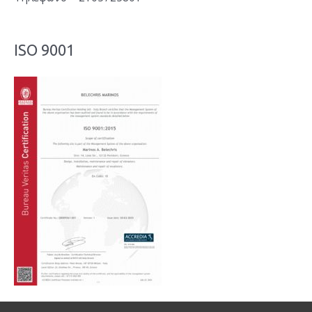
α
:
ISO 9001